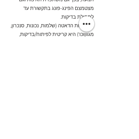
מצטמצם הפינג-פונג בתקשורת עד 
לתחילת בדיקות. 
אם איכות הדאטה (שלמות, נכונות, סנכרון, 
מגווןוכו') היא קריטית לפיתוח/בדיקות, 
תוודאו שיש בדיקות שמוודאות את זה כחלק 
מה- Pipeline. 
אם בכל פעם אתם בודקים עם אותם 
נתונים את האלגוריתמים/מנועי ה-ML, 
תוודאו שגם הם איכותיים/מגוונים ומייצגים 
בכל מס' חודשים. 
בזמן שחרור הגרסא: 
אם רלוונטי עושים Gradual rollout 
לגרסאות חדשות, ובכל מקרה מי שפיתח 
הוא זה שמנטר את ההשפעה על הלקוחות 
ותומך בתקלות. נוודא כי יש תהליכי 
התאוששות מהירים במקרה של נפילות, 